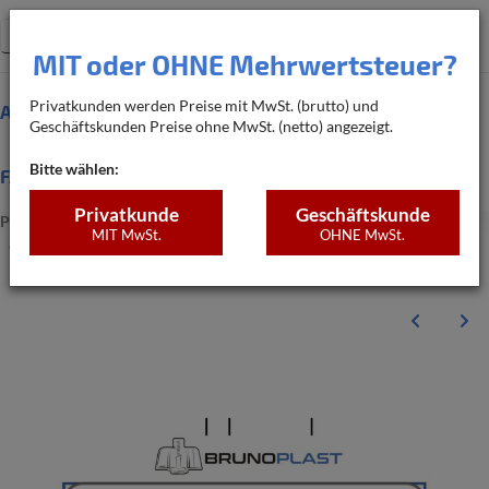
Warenko
MIT oder OHNE Mehrwertsteuer?
Privatkunden werden Preise mit MwSt. (brutto) und
Produkte
Alle Produkte
Bedarfsrechner
Geschäftskunden Preise ohne MwSt. (netto) angezeigt.
Bitte wählen:
FAQ
Privatkunde
Geschäftskunde
PRODUKTE
WC-DRÜCKERGARNITUREN
MIT MwSt.
OHNE MwSt.
ERSATZ-AUFKLEBER / SCHNITTMUSTER FÜR BEFLIESBARE
DRÜCKERPLATTE - HORIZONTALE AUSFÜHRUNG (BPDGH-1)