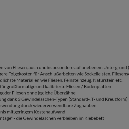
en von Fliesen, auch undinsbesondere auf unebenem Untergrund (
gere Folgekosten für Anschlußarbeiten wie Sockelleisten, Fliesenso
dlichste Materialien wie Fliesen, Feinsteinzeug, Naturstein etc.
für großformatige und kalibrierte Fliesen / Bodenplatten
g der Fliesen ohne jegliche Überzähne
dung dank 3 Gewindelaschen-Typen (Standard-, T- und Kreuzform)
 Anwendung durch wiederverwendbare Zughauben
bnis mit geringem Kostenaufwand
ntage" - die Gewindelaschen verbleiben im Klebebett