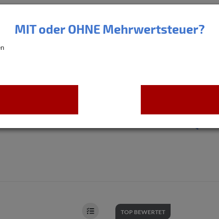
MIT oder OHNE Mehrwertsteuer?
en
indelaschen Standard (lin
TOP BEWERTET