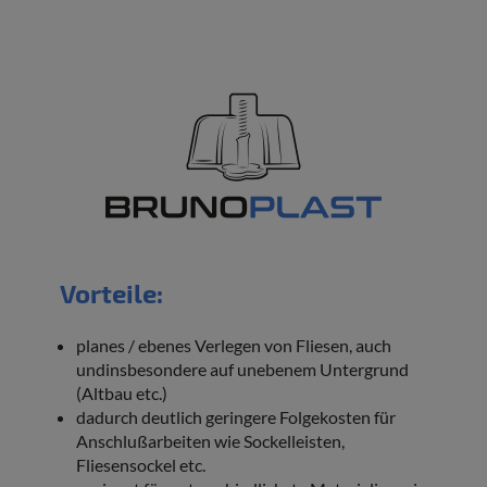
Sie
können
maximal
1
von
diesem
Artikel
erwerben.
Vorteile:
planes / ebenes Verlegen von Fliesen, auch
undinsbesondere auf unebenem Untergrund
(Altbau etc.)
dadurch deutlich geringere Folgekosten für
Anschlußarbeiten wie Sockelleisten,
Fliesensockel etc.