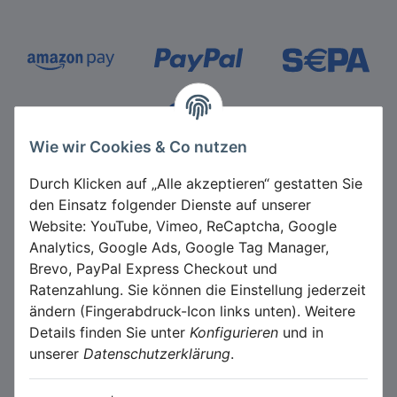
Zahlungsmethoden
Wie wir Cookies & Co nutzen
Durch Klicken auf „Alle akzeptieren“ gestatten Sie
den Einsatz folgender Dienste auf unserer
Website: YouTube, Vimeo, ReCaptcha, Google
Analytics, Google Ads, Google Tag Manager,
*
Alle Preise inkl. gesetzlicher USt., zzgl.
Versand
Brevo, PayPal Express Checkout und
Ratenzahlung. Sie können die Einstellung jederzeit
Datenschutz-Einstellungen
ändern (Fingerabdruck-Icon links unten). Weitere
Details finden Sie unter
Konfigurieren
und in
unserer
Datenschutzerklärung
.
VERTRAG WIDERRUFEN