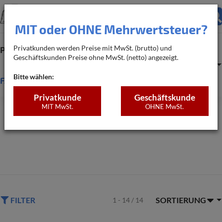
MIT oder OHNE Mehrwertsteuer?
Privatkunden werden Preise mit MwSt. (brutto) und
Produkte
Bedarfsrechner
Geschäftskunden Preise ohne MwSt. (netto) angezeigt.
Warenkorb
Anm
Bitte wählen:
FAQ
Privatkunde
Geschäftskunde
Alle Gewindelaschen
MIT MwSt.
OHNE MwSt.
FILTER
SORTIERUNG
1 - 14 / 14