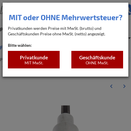
MIT oder OHNE Mehrwertsteuer?
Privatkunden werden Preise mit MwSt. (brutto) und
Produkte
Bedarfsrechner
Geschäftskunden Preise ohne MwSt. (netto) angezeigt.
Warenkorb
Anm
Bitte wählen:
FAQ
Privatkunde
Geschäftskunde
PRODUKTE
NIVIFIX FLIESEN-NIVELLIERSYSTEM
ZUGHAUBEN
MIT MwSt.
OHNE MwSt.
STECKNUSS 1/2" FÜR ZUGHAUBEN PRO, SECHSKANT-SCHAFT,
100 MM LANG