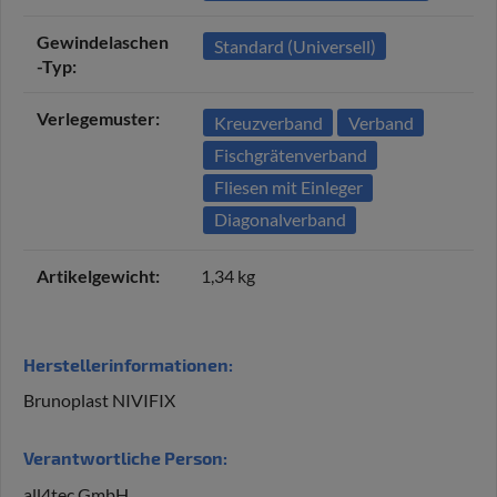
Gewindelaschen
Standard (Universell)
-Typ‍:
Verlegemuster‍:
Kreuzverband
Verband
Fischgrätenverband
Fliesen mit Einleger
Diagonalverband
Artikelgewicht‍:
1,34
kg
Herstellerinformationen:
Brunoplast NIVIFIX
Verantwortliche Person:
all4tec GmbH