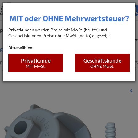
MIT oder OHNE Mehrwertsteuer?
Privatkunden werden Preise mit MwSt. (brutto) und
Produkte
Bedarfsrechner
Geschäftskunden Preise ohne MwSt. (netto) angezeigt.
Warenkorb
Anm
Bitte wählen:
FAQ
Privatkunde
Geschäftskunde
PRODUKTE
NIVIFIX FLIESEN-NIVELLIERSYSTEM
STARTER-SETS
MIT MwSt.
OHNE MwSt.
NIVIFIX STARTER-SET PRO GRAU, 300-TEILIG, FLIESENSTÄRKE 12
- 20 MM, FUGENBREITE 1.7 MM