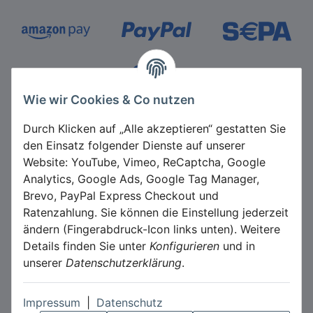
Zahlungsmethoden
Wie wir Cookies & Co nutzen
Durch Klicken auf „Alle akzeptieren“ gestatten Sie
den Einsatz folgender Dienste auf unserer
Website: YouTube, Vimeo, ReCaptcha, Google
Analytics, Google Ads, Google Tag Manager,
Brevo, PayPal Express Checkout und
*
Alle Preise inkl. gesetzlicher USt., zzgl.
Versand
Ratenzahlung. Sie können die Einstellung jederzeit
Datenschutz-Einstellungen
ändern (Fingerabdruck-Icon links unten). Weitere
Details finden Sie unter
Konfigurieren
und in
unserer
Datenschutzerklärung
.
VERTRAG WIDERRUFEN
Impressum
|
Datenschutz