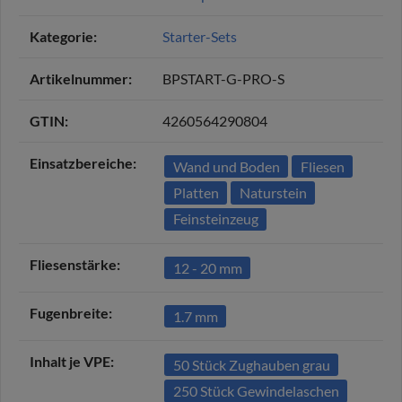
Kategorie:
Starter-Sets
Artikelnummer:
BPSTART-G-PRO-S
GTIN:
4260564290804
Einsatzbereiche‍:
Wand und Boden
Fliesen
Platten
Naturstein
Feinsteinzeug
Fliesenstärke‍:
12 - 20 mm
Fugenbreite‍:
1.7 mm
Inhalt je VPE‍:
50 Stück Zughauben grau
250 Stück Gewindelaschen